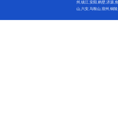
州,镇江,安阳,鹤壁,济源,
山,六安,马鞍山,宿州,铜陵