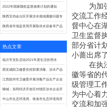
为加强和
2022年国家随机监督抽查计划的通知
交流工作经
陕西宝鸡金台区开展涉水领域腐败问题专
督中心在湖
陕西省市场监管局开展取供水设备等产品
卫生监督
部分省计
热点文章
小蔷出席
临沂市支队启动2021年度生活饮用水
在执法现
西安咸阳卫健委安排部署消毒、涉水产品
徽等省的
江西抚州市卫健委开展消毒产品生产企业
级管理工
聊城：东阿经济开发区对辖区涉水企业开
为中心着
中山市生态环境局、珠海市生态环境局开
交流和加