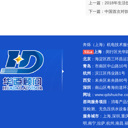
上一篇：2018年生
下一篇：中国首次对饮
奔烁（上海）机电技术服务
上海
：闵行区光华路1
51La
北京
：海淀区西三环昌运宫紫
青岛
：市南区中山路10号
杭州
：滨江区伟业路1号 
西安
：未央区未央路80号
深圳
：南山区粤海街道环东路
网址
：
www.qdshuiche.c
咨询服务项目
：
消毒产品
室检测
、无负压供水设备
服务城市
：上海,深圳,重庆
明,南宁,拉萨,杭州,南昌,