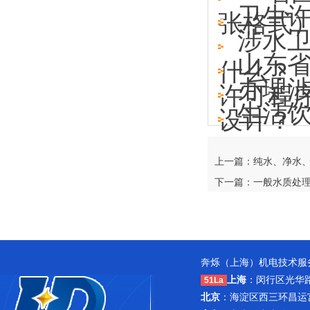
卫生
张格式
涉水
山东
什么？
办理
许可程
生活
设计？
上一篇：纯水、净水
下一篇：一般水质处理
奔烁（上海）机电技术服务
上海
：闵行区光华路1
51La
北京
：海淀区西三环昌运宫紫