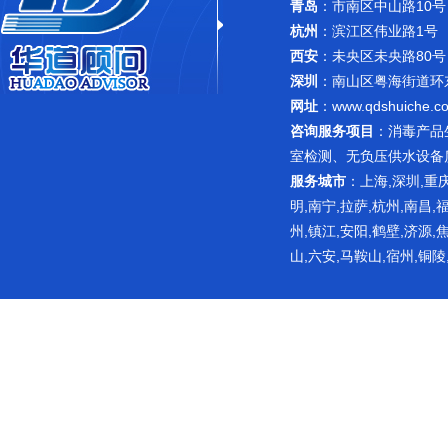
青岛
：市南区中山路10号
杭州
：滨江区伟业路1号 
西安
：未央区未央路80号
深圳
：南山区粤海街道环东路
网址
：
www.qdshuiche.c
咨询服务项目
：
消毒产品
室检测
、无负压供水设备
服务城市
：上海,深圳,重庆
明,南宁,拉萨,杭州,南昌,
州,镇江,安阳,鹤壁,济源,
山,六安,马鞍山,宿州,铜陵
网站主要提供纯净水设备