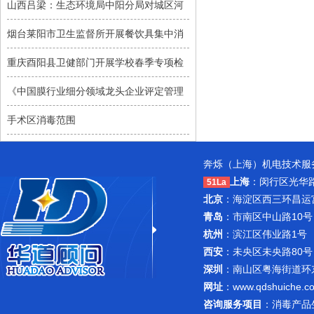
山西吕梁：生态环境局中阳分局对城区河
烟台莱阳市卫生监督所开展餐饮具集中消
重庆酉阳县卫健部门开展学校春季专项检
《中国膜行业细分领域龙头企业评定管理
手术区消毒范围
奔烁（上海）机电技术服务
上海
：闵行区光华路1
51La
北京
：海淀区西三环昌运宫紫
青岛
：市南区中山路10号
杭州
：滨江区伟业路1号 
西安
：未央区未央路80号
深圳
：南山区粤海街道环东路
网址
：
www.qdshuiche.c
咨询服务项目
：
消毒产品