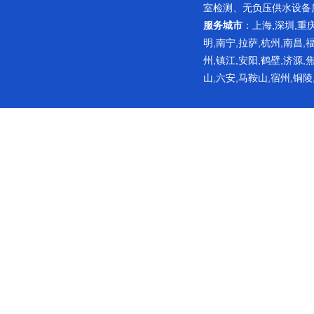
室检测
、无负压供水设备
服务城市
：上海,深圳,重庆
明,南宁,拉萨,杭州,南昌,
州,镇江,安阳,鹤壁,济源,
山,六安,马鞍山,宿州,铜陵