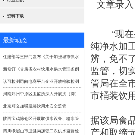
行业知识
文章录入
资料下载
“现在条
最新动态
纯净水加工
辨，免不
住建部等三部门发布《关于加强城市供水
监管，切实
新修订《甘肃省农村饮用水供水管理条例
管局在全
认可检测司向电商平台企业开放检验检测
市桶装饮
河南郑州中原区卫监所深入开展抗（抑）
北京顺义加强瓶装饮用水安全监管
据该局食
陕西宝鸡陈仓区开展取供水设备、输水管
产和取缔
四川峨眉山市卫健局加强二次供水监督检