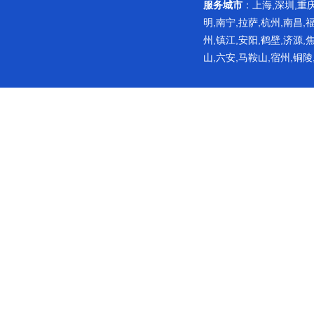
服务城市
：上海,深圳,重庆
明,南宁,拉萨,杭州,南昌,
州,镇江,安阳,鹤壁,济源,
山,六安,马鞍山,宿州,铜陵