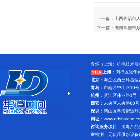
上一篇：山西长治市
下一篇：湖南常德市划分
奔烁（上海）机电技术服务
上海
：闵行区光华路1
51La
北京
：海淀区西三环昌运宫紫
青岛
：市南区中山路10号
杭州
：滨江区伟业路1号 
西安
：未央区未央路80号
深圳
：南山区粤海街道环东路
网址
：
www.qdshuiche.c
咨询服务项目
：
消毒产品
室检测
、无负压供水设备