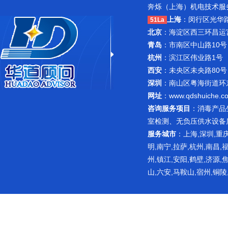
奔烁（上海）机电技术服务
上海
：闵行区光华路1
51La
北京
：海淀区西三环昌运宫紫
青岛
：市南区中山路10号
杭州
：滨江区伟业路1号 
西安
：未央区未央路80号
深圳
：南山区粤海街道环东路
网址
：
www.qdshuiche.c
咨询服务项目
：
消毒产品
室检测
、无负压供水设备
服务城市
：上海,深圳,重庆
明,南宁,拉萨,杭州,南昌,
州,镇江,安阳,鹤壁,济源,
山,六安,马鞍山,宿州,铜陵