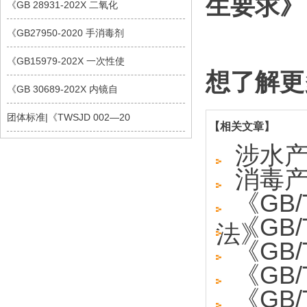
生要求》
《GB 28931-202X 二氧化
《GB27950-2020 手消毒剂
《GB15979-202X 一次性使
想了解更
《GB 30689-202X 内镜自
团体标准|《TWSJD 002—20
【相关文章】
涉水
消毒
《GB
《GB/
法》
《GB/
《GB/
《GB