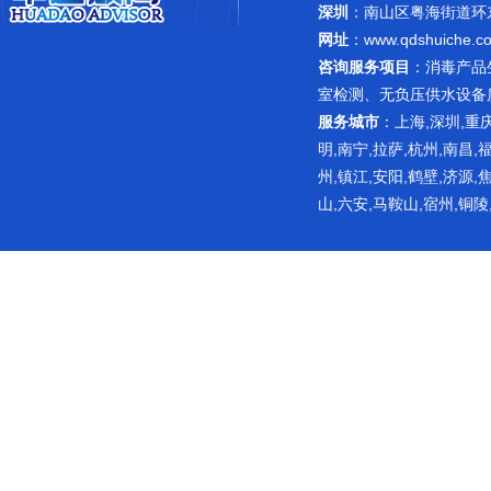
深圳
：南山区粤海街道环东路
网址
：
www.qdshuiche.c
咨询服务项目
：
消毒产品
室检测
、无负压供水设备
服务城市
：上海,深圳,重庆
明,南宁,拉萨,杭州,南昌,
州,镇江,安阳,鹤壁,济源,
山,六安,马鞍山,宿州,铜陵
网站主要提供免费下载相