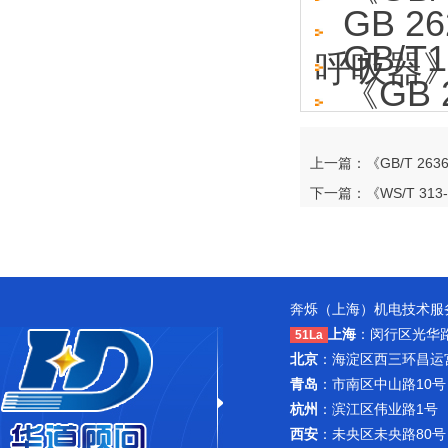
GB 
GB/T
呼吸器
《GB
上一篇：《GB/T 263
下一篇：《WS/T 31
奔烁（上海）机电技术服务
上海
：闵行区光华路1
51La
北京
：海淀区西三环昌运宫紫
青岛
：市南区中山路10号
杭州
：滨江区伟业路1号 
西安
：未央区未央路80号