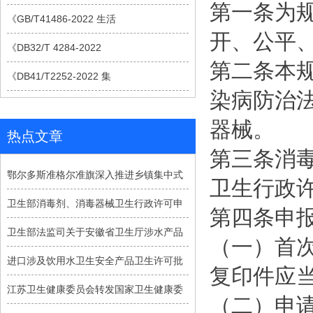
第一条为
《GB/T41486-2022 生活
开、公平
《DB32/T 4284-2022
第二条本
《DB41/T2252-2022 集
染病防治
器械。
热点文章
第三条消
鄂尔多斯准格尔准旗深入推进乡镇集中式
卫生行政
卫生部消毒剂、消毒器械卫生行政许可申
第四条申
卫生部法监司关于安徽省卫生厅涉水产品
（一）首
进口涉及饮用水卫生安全产品卫生许可批
复印件应
江苏卫生健康委员会转发国家卫生健康委
（二）申