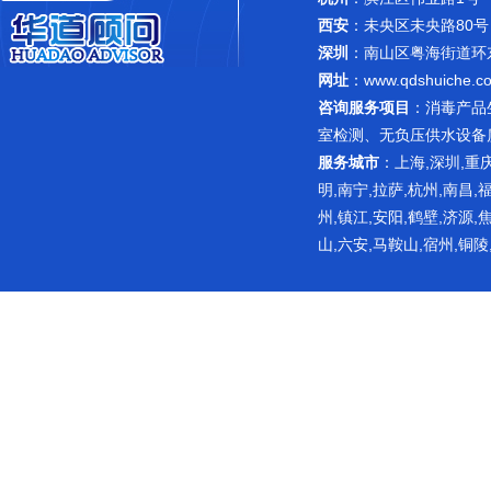
西安
：未央区未央路80号
深圳
：南山区粤海街道环东路
网址
：
www.qdshuiche.c
咨询服务项目
：
消毒产品
室检测
、无负压供水设备
服务城市
：上海,深圳,重庆
明,南宁,拉萨,杭州,南昌,
州,镇江,安阳,鹤壁,济源,
山,六安,马鞍山,宿州,铜陵