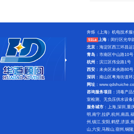
奔烁（上海）机电技术服务
上海
：闵行区光华路1
51La
北京
：海淀区西三环昌运宫紫
青岛
：市南区中山路10号
杭州
：滨江区伟业路1号 
西安
：未央区未央路80号
深圳
：南山区粤海街道环东路
网址
：
www.qdshuiche.c
咨询服务项目
：
消毒产品
室检测
、无负压供水设备
服务城市
：上海,深圳,重庆
明,南宁,拉萨,杭州,南昌,
州,镇江,安阳,鹤壁,济源,
山,六安,马鞍山,宿州,铜陵