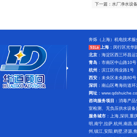
下一篇：水厂净水设
奔烁（上海）机电技术服务
上海
：闵行区光华路1
51La
北京
：海淀区西三环昌运宫紫
青岛
：市南区中山路10号
杭州
：滨江区伟业路1号 
西安
：未央区未央路80号
深圳
：南山区粤海街道环东路
网址
：
www.qdshuiche.c
咨询服务项目
：
消毒产品
室检测
、无负压供水设备
服务城市
：上海,深圳,重庆
明,南宁,拉萨,杭州,南昌,
州,镇江,安阳,鹤壁,济源,