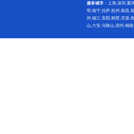
服务城市
：上海,深圳,重庆
明,南宁,拉萨,杭州,南昌,
州,镇江,安阳,鹤壁,济源,
山,六安,马鞍山,宿州,铜陵
网站主要提供涉水检测相