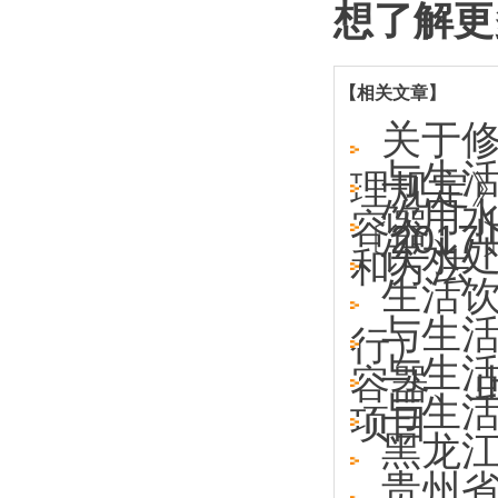
想了解更
【相关文章】
关于
与生
理规定
饮用
容器、
〔2017
饮水
和方法
生活
与生
行）
与生
容器、
与生
项目
黑龙
贵州省