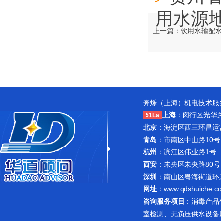
用水源
上一篇：饮用水输配
奔烁（上海）机电技术服务
上海
：闵行区光华路1
51La
北京
：海淀区西三环昌运宫紫
青岛
：市南区中山路10号
杭州
：滨江区伟业路1号 
西安
：未央区未央路80号
深圳
：南山区粤海街道环东路
网址
：
www.qdshuiche.c
咨询服务项目
：
消毒产品
室检测
、无负压供水设备