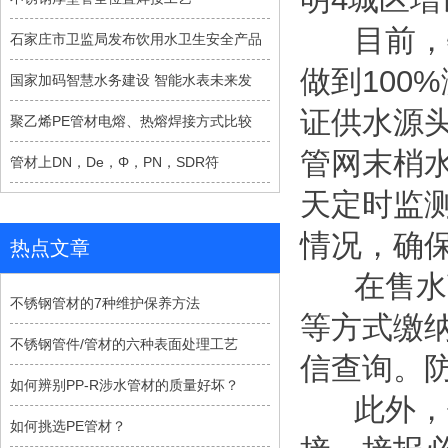
目前，牡
石家庄市卫监局发布饮用水卫生安全产品
做到100
国家加码智慧水务建设 智能水表未来发
证供水源
聚乙烯PE管材电熔、热熔焊接方式比较
管网末梢
管材上DN，De，Φ，PN，SDR符
天定时监测
情况，确
热点文章
在售水营
不锈钢管材的7种维护保养方法
等方式缴
不锈钢管件/管材的六种表面处理工艺
信查询。
如何辨别PP-R涉水管材的质量好坏？
此外，供
如何挑选PE管材？