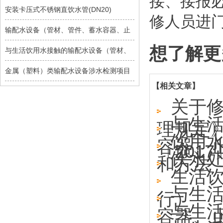
接、接报
安装卡压式不锈钢直饮水管(DN20)
修人员进门
输配水设备（管材、管件、蓄水容器、止
想了解更
与生活饮用水接触的输配水设备（管材、
金属（塑料）类输配水设备涉水检测项目
【相关文章】
关于
与生
理规定
饮用
容器、
〔2017
饮水
和方法
生活
与生
行）
与生
容器、