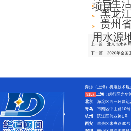
与生
项目
黑龙
贵州省
用水源
上一篇：北京市水务
下一篇：2020年全
奔烁（上海）机电技术服务
上海
：闵行区光华路1
51La
北京
：海淀区西三环昌运宫紫
青岛
：市南区中山路10号
杭州
：滨江区伟业路1号 
西安
：未央区未央路80号
深圳
：南山区粤海街道环东路