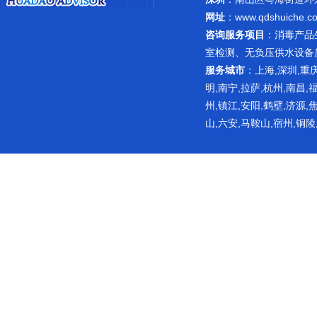
网址
：
www.qdshuiche.c
咨询服务项目
：
消毒产品
室检测
、无负压供水设备
服务城市
：上海,深圳,重庆
明,南宁,拉萨,杭州,南昌,
州,镇江,安阳,鹤壁,济源,
山,六安,马鞍山,宿州,铜陵
网站主要提供涉水检测相