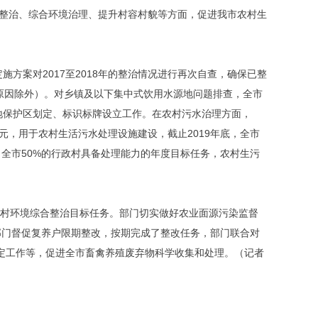
水整治、综合环境治理、提升村容村貌等方面，促进我市农村生
方案对2017至2018年的整治情况进行再次自查，确保已整
质原因除外）。对乡镇及以下集中式饮用水源地问题排查，全市
地保护区划定、标识标牌设立工作。在农村污水治理方面，
万元，用于农村生活污水处理设施建设，截止2019年底，全市
完成了全市50%的行政村具备处理能力的年度目标任务，农村生污
村农村环境综合整治目标任务。部门切实做好农业面源污染监督
部门督促复养户限期整改，按期完成了整改任务，部门联合对
定工作等，促进全市畜禽养殖废弃物科学收集和处理。（记者