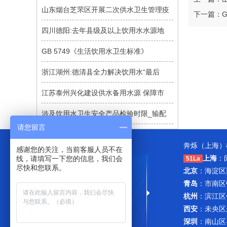
山东烟台芝罘区开展二次供水卫生管理疫
下一篇：G
四川德阳:去年县级及以上饮用水水源地
GB 5749《生活饮用水卫生标准》
浙江湖州:德清县全力解决饮用水“最后
江苏泰州兴化建设供水备用水源 保障市
涉及饮用水卫生安全产品检验时限_输配
请您留言
奔烁（上海）
感谢您的关注，当前客服人员不在
上海
：
线，请填写一下您的信息，我们会
51La
尽快和您联系。
北京
：海淀区西
青岛
：市南区
杭州
：滨江区
西安
：未央区
深圳
：南山区粤