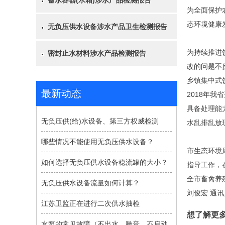
蓄水容器(水箱)涉水产品检测报告
为全面保护
态环境健康
无负压供水设备涉水产品卫生检测报告
为持续推进
密封止水材料涉水产品检测报告
改的问题不
乡镇集中式
最新动态
2018年
具备处理能力
无负压供(给)水设备、第三方权威检测
水乱排乱放
哪些情况不能使用无负压供水设备？
市生态环境
如何选择无负压供水设备稳流罐的大小？
指导工作，
全市畜禽养
无负压供水设备流量如何计算？
刘俊宏 通讯
江苏卫监正在进行二次供水抽检
想了解更
水泵的常见故障（不出水、噪音、不启动