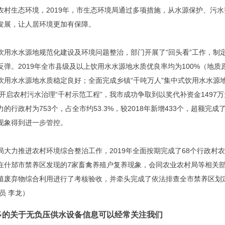
农村生态环境，2019年，市生态环境局通过多项措施，从水源保护、污
发展，让人居环境更加有保障。
饮用水水源地规范化建设及环境问题整治，部门开展了“回头看”工作，制定施
反弹。2019年全市县级及以上饮用水水源地水质优良率均为100%（地
饮用水水源地
水质稳定良好；全面完成乡镇“千吨万人”集中式饮用水水源
我省开启农村污水治理“千村示范工程”，我市成功争取到以奖代补资金1497
的行政村为753个，占全市约53.3%，较2018年新增433个，超额
现象得到进一步管控。
局大力推进农村环境综合整治工作，2019年全面按期完成了68个行政
在什邡市禁养区发现的7家畜禽养殖户复养现象，会同农业农村局等相关
殖废弃物综合利用进行了考核验收，并牵头完成了依法排查全市禁养区划
员 李龙）
多的关于无负压供水设备信息可以经常关注我们