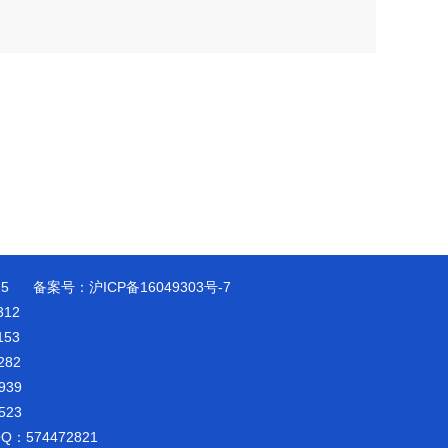
25 备案号：
沪ICP备16049303号-7
12
53
82
39
23
574472821