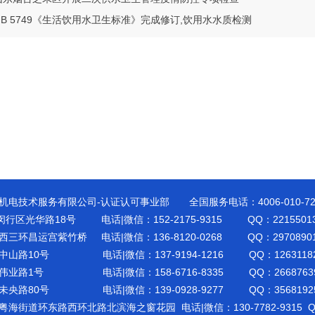
B 5749《生活饮用水卫生标准》完成修订,饮用水水质检测
机电技术服务有限公司-认证认可事业部 全国服务电话：4006-010-7
闵行区光华路18号 电话|微信：152-2175-9315 QQ：22155013
三环昌运宫紫竹桥 电话|微信：136-8120-0268 QQ：29708901
中山路10号 电话|微信：137-9194-1216 QQ：12631182
伟业路1号 电话|微信：158-6716-8335 QQ：26687639
未央路80号 电话|微信：139-0928-9277 QQ：35681925
海街道环东路西环北路北滨海之窗花园 电话|微信：130-7782-9315 QQ：