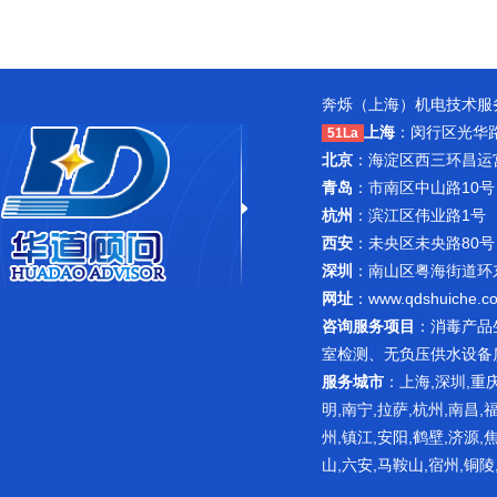
奔烁（上海）机电技术服务
上海
：闵行区光华路1
51La
北京
：海淀区西三环昌运宫紫
青岛
：市南区中山路10号
杭州
：滨江区伟业路1号 
西安
：未央区未央路80号
深圳
：南山区粤海街道环东路
网址
：
www.qdshuiche.c
咨询服务项目
：
消毒产品
室检测
、无负压供水设备
服务城市
：上海,深圳,重庆
明,南宁,拉萨,杭州,南昌,
州,镇江,安阳,鹤壁,济源,
山,六安,马鞍山,宿州,铜陵