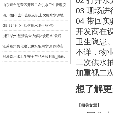
02 打开
山东烟台芝罘区开展二次供水卫生管理疫
03 现场
四川德阳:去年县级及以上饮用水水源地
04 带回
GB 5749《生活饮用水卫生标准》
开发商在
浙江湖州:德清县全力解决饮用水“最后
卫生隐患
江苏泰州兴化建设供水备用水源 保障市
不详，物
涉及饮用水卫生安全产品检验时限_输配
二次供水
加重视二
想了解更
【相关文章】