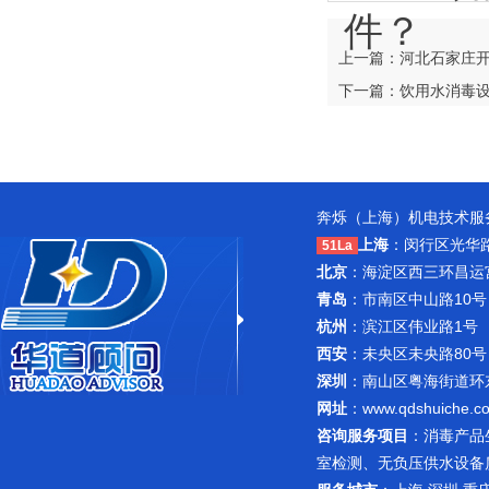
件？
上一篇：河北石家庄
下一篇：饮用水消毒设
奔烁（上海）机电技术服务
上海
：闵行区光华路1
51La
北京
：海淀区西三环昌运宫紫
青岛
：市南区中山路10号
杭州
：滨江区伟业路1号 
西安
：未央区未央路80号
深圳
：南山区粤海街道环东路
网址
：
www.qdshuiche.c
咨询服务项目
：
消毒产品
室检测
、无负压供水设备