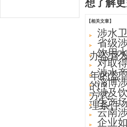
想了解更
【相关文章】
涉水
省级涉
饮用
办监督发
对取
涉水
年的监
淄博
的？
涉及
方式
生产
理条件
云南
企业