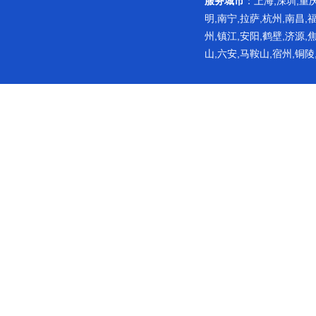
服务城市
：上海,深圳,重庆
明,南宁,拉萨,杭州,南昌,
州,镇江,安阳,鹤壁,济源,
山,六安,马鞍山,宿州,铜陵
网站主要提供饮用水消毒