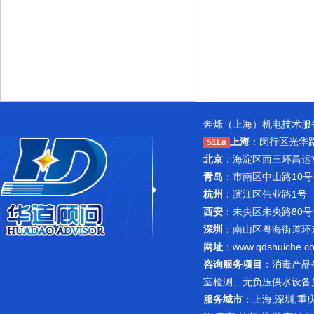
奔烁（上海）机电技术服务
上海
：闵行区光华路1
51La
北京
：海淀区西三环昌运宫紫
青岛
：市南区中山路10号
杭州
：滨江区伟业路1号 
西安
：未央区未央路80号
深圳
：南山区粤海街道环东路
网址
：
www.qdshuiche.c
咨询服务项目
：
消毒产品
室检测
、无负压供水设备
服务城市
：上海,深圳,重庆