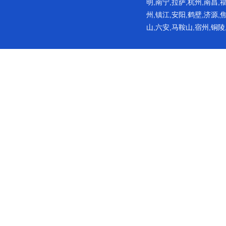
明,南宁,拉萨,杭州,南昌,
州,镇江,安阳,鹤壁,济源,
山,六安,马鞍山,宿州,铜陵
网站主要提供饮用水消毒