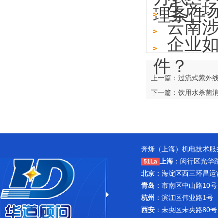
生产
理条件
云南
企业
件？
上一篇：过流式紫外
下一篇：饮用水杀菌
奔烁（上海）机电技术服务
上海
：闵行区光华路1
51La
北京
：海淀区西三环昌运宫紫
青岛
：市南区中山路10号
杭州
：滨江区伟业路1号 
西安
：未央区未央路80号