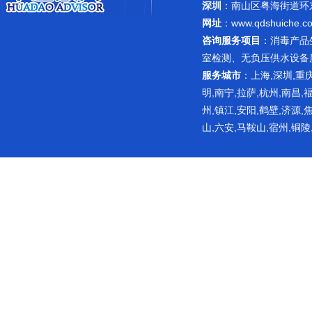
深圳
：南山区粤海街道环东路
网址
：
www.qdshuiche.c
咨询服务项目
：
消毒产品
室检测
、无负压供水设备
服务城市
：上海,深圳,重庆
明,南宁,拉萨,杭州,南昌,
州,镇江,安阳,鹤壁,济源,
山,六安,马鞍山,宿州,铜陵
网站主要提供饮用水消毒