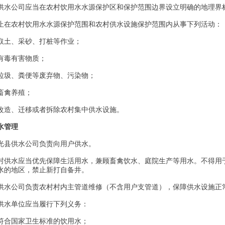
供水公司应当在农村饮用水水源保护区和保护范围边界设立明确的地理界
止在农村饮用水水源保护范围和农村供水设施保护范围内从事下列活动：
取土、采砂、打桩等作业；
有毒有害物质；
垃圾、粪便等废弃物、污染物；
畜禽养殖；
改造、迁移或者拆除农村集中供水设施。
水管理
光县供水公司负责向用户供水。
村供水应当优先保障生活用水，兼顾畜禽饮水、庭院生产等用水。不得用
水的地区，禁止新打自备井。
供水公司负责农村村内主管道维修（不含用户支管道），保障供水设施正
供水单位应当履行下列义务：
符合国家卫生标准的饮用水；