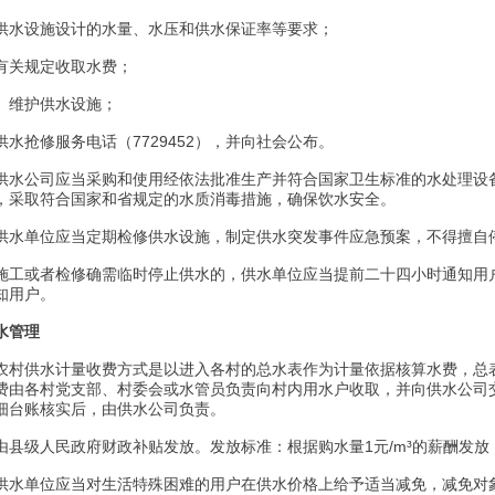
供水设施设计的水量、水压和供水保证率等要求；
有关规定收取水费；
、维护供水设施；
水抢修服务电话（7729452），并向社会公布。
供水公司应当采购和使用经依法批准生产并符合国家卫生标准的水处理设
，采取符合国家和省规定的水质消毒措施，确保饮水安全。
供水单位应当定期检修供水设施，制定供水突发事件应急预案，不得擅自
施工或者检修确需临时停止供水的，供水单位应当提前二十四小时通知用
知用户。
水管理
农村供水计量收费方式是以进入各村的总水表作为计量依据核算水费，总表
费由各村党支部、村委会或水管员负责向村内用水户收取，并向供水公司交
细台账核实后，由供水公司负责。
由县级人民政府财政补贴发放。发放标准：根据购水量1元/m³的薪酬发放
供水单位应当对生活特殊困难的用户在供水价格上给予适当减免，减免对象