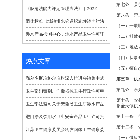
第七条 县
《膜清洗能力评定管理办法》于2022
第八条 禁
团体标准《城镇排水管道螺旋缠绕内衬法
（一）开展
涉水产品检测中心，涉水产品卫生许可证
（二）排放
（三）堆放
（四）从事
热点文章
（五）擅自
鄂尔多斯准格尔准旗深入推进乡镇集中式
第三章 供
第九条 东
卫生部消毒剂、消毒器械卫生行政许可申
第十条 农
卫生部法监司关于安徽省卫生厅涉水产品
够全天候供
第十一条 
进口涉及饮用水卫生安全产品卫生许可批
第十二条 
江苏卫生健康委员会转发国家卫生健康委
（一）供应