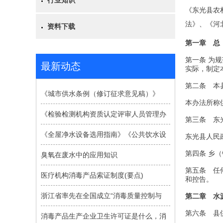
行业知识
《东光县农
法》、《河
资料下载
第一章 总
第一条 为
最新动态
实际，制定
第二条 本
《城市供水条例（修订征求意见稿）》
本办法所称
《检验检测机构资质认定评审人员管理办
第三条 东
《全屋净水设备选用指南》《公共饮水设
东光县人民
第四条 乡
臭氧在废水中的应用知识
第五条 任
医疗机构消毒产品索证制度(要点)
和控告。
浙江省率先在全国成立“消毒质量控制与
第二章 水
第六条 县
消毒产品生产企业卫生许可证是什么，消