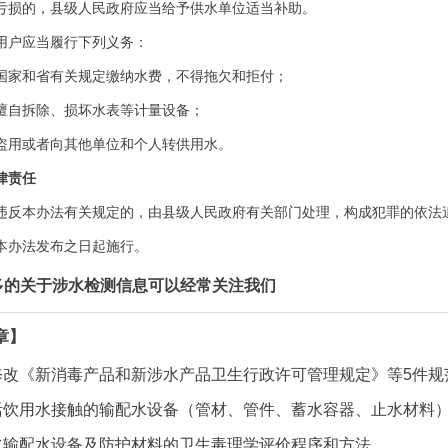
亏损的，县级人民政府应当给予供水单位适当补助。
用户应当履行下列义务：
国家和省有关规定缴纳水费，不得拖欠和拒付；
擅自拆除、损坏水表等计量设备；
盗用或者向其他单位和个人转供用水。
律责任
违反本办法有关规定的，由县级人民政府有关部门处理，构成犯罪的依法
本办法发布之日起施行。
多的关于涉水检测信息可以经常关注我们
章】
改《新消毒产品和新涉水产品卫生行政许可管理规定》等5件规范性
活饮用水接触的输配水设备（管材、管件、蓄水容器、止水材料
水输配水设备及防护材料的卫生毒理学评价程序和方法