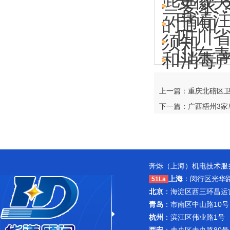
安徽
些要求
申请
的通知
四川
须知
山东
和消毒
上一篇：重庆北碚区
下一篇：广西梧州3
奔烁（上海）机电技术服务
上海
：闵行区光华路1
51La
北京
：海淀区西三环昌运宫紫
青岛
：市南区中山路10号
杭州
：滨江区伟业路1号 