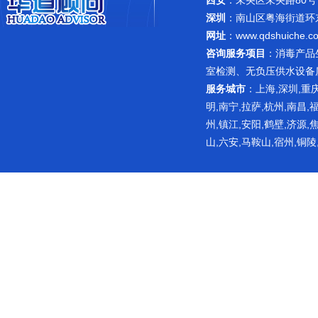
西安
：未央区未央路80号
深圳
：南山区粤海街道环东路
网址
：
www.qdshuiche.c
咨询服务项目
：
消毒产品
室检测
、无负压供水设备
服务城市
：上海,深圳,重庆
明,南宁,拉萨,杭州,南昌,
州,镇江,安阳,鹤壁,济源,
山,六安,马鞍山,宿州,铜陵
网站主要提供消毒产品相